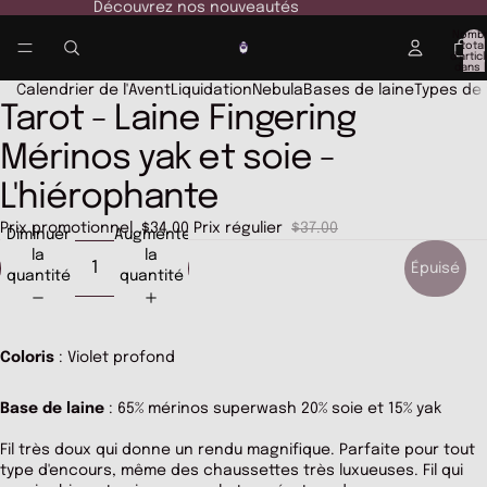
Découvrez nos nouveautés
Nomb
total
d’artic
dans l
panier:
Calendrier de l'Avent
Liquidation
Nebula
Bases de laine
Types de f
Tarot - Laine Fingering
Ouvrir
Ouvrir
Ouvrir
l’image
l’image
l’image
Mérinos yak et soie -
en
en
en
plein
plein
plein
L'hiérophante
écran
écran
écran
Prix promotionnel
$34.00
Prix régulier
$37.00
Diminuer
Augmenter
la
la
Épuisé
quantité
quantité
Coloris
: Violet profond
Base de laine
: 65% mérinos superwash 20% soie et 15% yak
Fil très doux qui donne un rendu magnifique. Parfaite pour tout
type d'encours, même des chaussettes très luxueuses. Fil qui