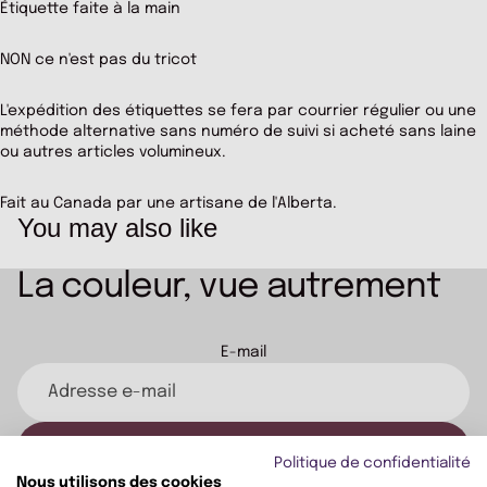
Étiquette faite à la main
NON ce n'est pas du tricot
L'expédition des étiquettes se fera par courrier régulier ou une
méthode alternative sans numéro de suivi si acheté sans laine
ou autres articles volumineux.
Fait au Canada par une artisane de l'Alberta.
You may also like
La couleur, vue autrement
Politique de remboursement
E-mail
Politique de confidentialité
Politique d’expédition
Conditions d’utilisation
S'inscrire
Politique de confidentialité
Coordonnées
Nous utilisons des cookies
© 2026
LAINES PÉCHÉ MIGNON
,
COMMERCE ÉLECTRONIQUE PROPULSÉ PAR