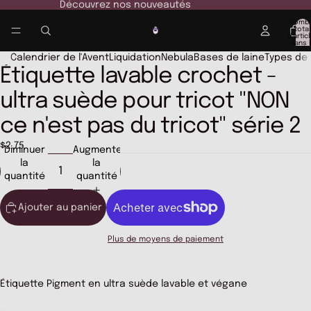
Découvrez nos nouveautés
Nomb
total
d’artic
dans l
panier:
Calendrier de l'Avent
Liquidation
Nebula
Bases de laine
Types de f
Étiquette lavable crochet -
Ouvrir
l’image
ultra suède pour tricot "NON
en
plein
ce n'est pas du tricot" série 2
écran
$2.75
Diminuer
Augmenter
la
la
quantité
quantité
Ajouter au panier
Plus de moyens de paiement
Étiquette Pigment en ultra suède lavable et végane