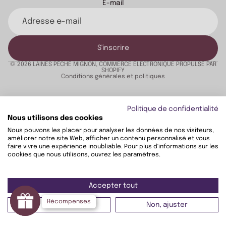
Politique de remboursement
E-mail
Politique de confidentialité
Politique d’expédition
Conditions d’utilisation
S'inscrire
Coordonnées
© 2026
LAINES PÉCHÉ MIGNON
,
COMMERCE ÉLECTRONIQUE PROPULSÉ PAR
SHOPIFY
Conditions générales et politiques
Politique de confidentialité
Nous utilisons des cookies
Nous pouvons les placer pour analyser les données de nos visiteurs,
améliorer notre site Web, afficher un contenu personnalisé et vous
faire vivre une expérience inoubliable. Pour plus d'informations sur les
cookies que nous utilisons, ouvrez les paramètres.
Instagram
Youtube
Tiktok
Twitter
Threads
Accepter tout
Récompenses
Récompenses
Refuser
Non, ajuster