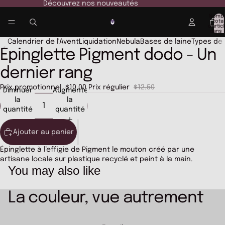
Découvrez nos nouveautés
Nomb
total
d’artic
dans l
panier:
Calendrier de l'Avent
Liquidation
Nebula
Bases de laine
Types de f
Épinglette Pigment dodo - Un
Ouvrir
Ouvrir
l’image
l’image
dernier rang
en
en
plein
plein
Prix promotionnel
$10.00
Prix régulier
$12.50
écran
écran
Diminuer
Augmenter
la
la
quantité
quantité
Ajouter au panier
Épinglette à l’effigie de Pigment le mouton créé par une
artisane locale sur plastique recyclé et peint à la main.
You may also like
La couleur, vue autrement